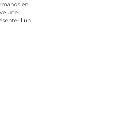
urmands en 
ève une 
ésente-il un 