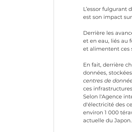
Consultation
Communau
L’essor fulgurant d
est son impact sur
Infographie
Communau
Derrière les avan
et en eau, liés au
et alimentent ces
Intelligence artificielle
En fait, derrière 
données, stockées
centres de donné
ces infrastructure
Selon l'Agence int
d'électricité des c
environ 1 000 téra
actuelle du Japon.