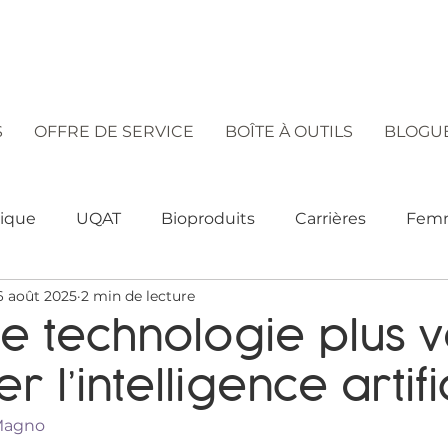
S
OFFRE DE SERVICE
BOÎTE À OUTILS
BLOGU
tique
UQAT
Bioproduits
Carrières
Femm
6 août 2025
2 min de lecture
usion
Diversité
Technologie
Égalité
Int
e technologie plus v
 l’intelligence artifi
Pédagogie inclusive
Outil pédagogique
App
Magno 