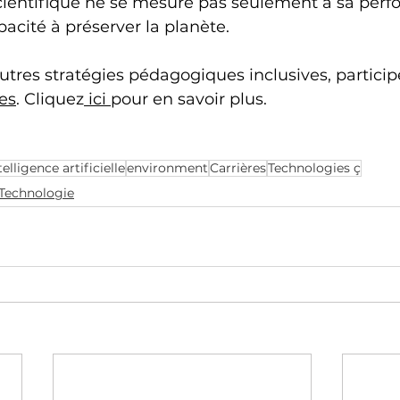
scientifique ne se mesure pas seulement à sa perf
pacité à préserver la planète.
utres stratégies pédagogiques inclusives, particip
es
. Cliquez
 ici 
pour en savoir plus.
telligence artificielle
environment
Carrières
Technologies ç
Technologie