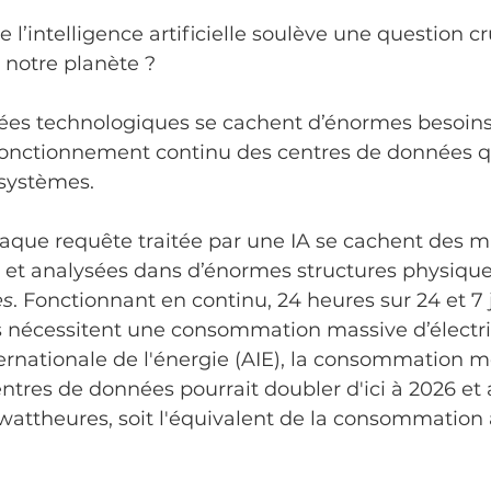
té de pratique
Midi-conférence
Offre d'emplo
e l’intelligence artificielle soulève une question cr
 notre planète ? 
té
Parithèque
Événement
Environnemen
cées technologiques se cachent d’énormes besoins
 fonctionnement continu des centres de données q
 systèmes.
Mathématiques
Enjeux autochtones
Parithèqu
chaque requête traitée par une IA se cachent des mi
 et analysées dans d’énormes structures physique
es
. Fonctionnant en continu, 24 heures sur 24 et 7 j
s nécessitent une consommation massive d’électric
ernationale de l'énergie (AIE), la consommation m
entres de données pourrait doubler d'ici à 2026 et 
wattheures, soit l'équivalent de la consommation 