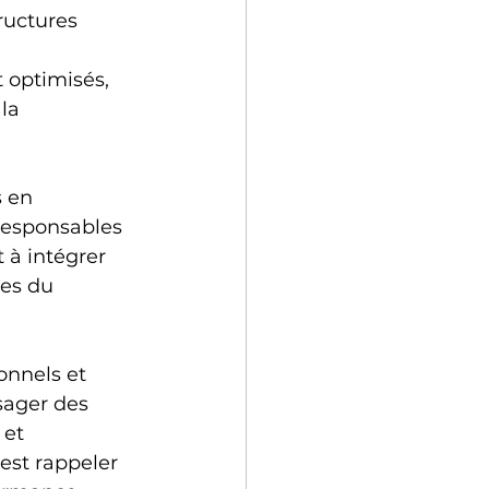
ructures 
 
 optimisés, 
la 
 en 
responsables 
à intégrer 
es du 
onnels et 
sager des 
 et 
est rappeler 