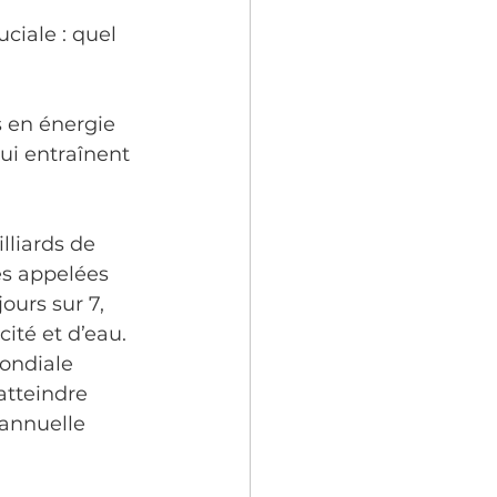
i
Accueil
uciale : quel 
t
 en énergie 
ui entraînent 
e
Génie
lliards de 
s appelées 
ours sur 7, 
ité et d’eau.
ondiale 
atteindre 
annuelle 