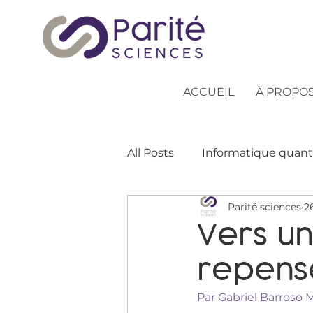
ACCUEIL
À PROPO
All Posts
Informatique quan
Parité sciences
2
Modèles inspirants
Incl
Vers un
repenser
Stratégies pédagogiques
Par Gabriel Barroso 