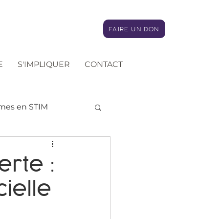
FAIRE UN DON
E
S'IMPLIQUER
CONTACT
es en STIM
elligence artificielle
erte :
cielle
roches