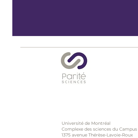
Université de Montréal
Complexe des sciences du Campus
1375 avenue Thérèse-Lavoie-Roux